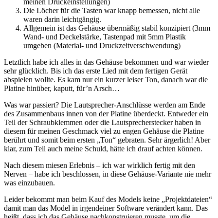
meinen Druckeinstellungen)
Die Löcher für die Tasten war knapp bemessen, nicht alle
waren darin leichtgängig.
Allgemein ist das Gehäuse übermäßig stabil konzipiert (3mm
Wand- und Deckelstärke, Tastenpad mit 5mm Plastik
umgeben (Material- und Druckzeitverschwendung)
Letztlich habe ich alles in das Gehäuse bekommen und war wieder
sehr glücklich. Bis ich das erste Lied mit dem fertigen Gerät
abspielen wollte. Es kam nur ein kurzer leiser Ton, danach war die
Platine hinüber, kaputt, für’n Arsch…
Was war passiert? Die Lautsprecher-Anschlüsse werden am Ende
des Zusammenbaus innen von der Platine überdeckt. Entweder ein
Teil der Schraubklemmen oder die Lautsprecherstecker haben in
diesem für meinen Geschmack viel zu engen Gehäuse die Platine
berührt und somit beim ersten „Ton“ gebraten. Sehr ärgerlich! Aber
klar, zum Teil auch meine Schuld, hätte ich drauf achten können.
Nach diesem miesen Erlebnis – ich war wirklich fertig mit den
Nerven – habe ich beschlossen, in diese Gehäuse-Variante nie mehr
was einzubauen.
Leider bekommt man beim Kauf des Models keine „Projektdateien“
damit man das Model in irgendeiner Software verändert kann. Das
heißt, dass ich das Gehäuse nachkonstruieren musste, um die