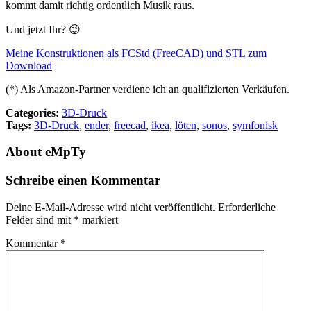
kommt damit richtig ordentlich Musik raus.
Und jetzt Ihr? 😉
Meine Konstruktionen als FCStd (FreeCAD) und STL zum
Download
(*) Als Amazon-Partner verdiene ich an qualifizierten Verkäufen.
Categories:
3D-Druck
Tags:
3D-Druck
,
ender
,
freecad
,
ikea
,
löten
,
sonos
,
symfonisk
About
eMpTy
Schreibe einen Kommentar
Deine E-Mail-Adresse wird nicht veröffentlicht.
Erforderliche
Felder sind mit
*
markiert
Kommentar
*