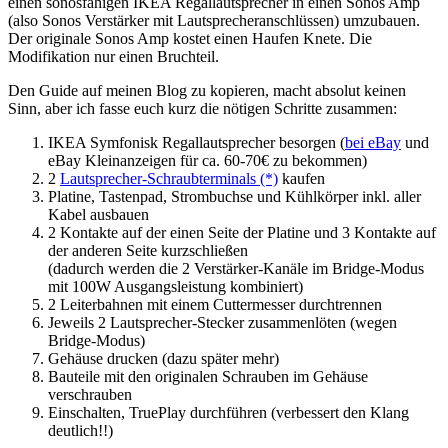
einen sonosfähigen IKEA Regallautsprecher in einen Sonos Amp
(also Sonos Verstärker mit Lautsprecheranschlüssen) umzubauen.
Der originale Sonos Amp kostet einen Haufen Knete. Die
Modifikation nur einen Bruchteil.
Den Guide auf meinen Blog zu kopieren, macht absolut keinen
Sinn, aber ich fasse euch kurz die nötigen Schritte zusammen:
IKEA Symfonisk Regallautsprecher besorgen (
bei eBay
und
eBay Kleinanzeigen für ca. 60-70€ zu bekommen)
2
Lautsprecher-Schraubterminals (*)
kaufen
Platine, Tastenpad, Strombuchse und Kühlkörper inkl. aller
Kabel ausbauen
2 Kontakte auf der einen Seite der Platine und 3 Kontakte auf
der anderen Seite kurzschließen
(dadurch werden die 2 Verstärker-Kanäle im Bridge-Modus
mit 100W Ausgangsleistung kombiniert)
2 Leiterbahnen mit einem Cuttermesser durchtrennen
Jeweils 2 Lautsprecher-Stecker zusammenlöten (wegen
Bridge-Modus)
Gehäuse drucken (dazu später mehr)
Bauteile mit den originalen Schrauben im Gehäuse
verschrauben
Einschalten, TruePlay durchführen (verbessert den Klang
deutlich!!)