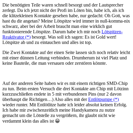
Die benötigten Teile waren schnell besorgt und der Lautsprecher
zerlegt. Da ich jetzt nicht der Profi im Löten bin, habe ich, als ich
die klitzekleinen Kontakte gesehen habe, nur gedacht: Oh Gott, was
hast du dir angetan? Meine Lötspitze wird immer in null-komma-nix
schwarz, aber bei der Arbeit braucht man eine wirklich gut
funktionierende Lötspitze. Darum habe ich mir noch
Lötspitzen-
Reaktivator (*)
besorgt. Was soll ich sagen: Es ist Gold wert!
Lötspitze ab und zu eintauchen und alles ist top.
Die Zwei Kontakte auf der einen Seite lassen sich noch relativ leicht
mit einer dünnen Leitung verbinden. Drumherum ist viel Platz und
keine Bauteile, die man versauen oder zerstören könnte.
Auf der anderen Seite haben wir es mit einem richtigen SMD-Chip
zu tun. Beim ersten Versuch die drei Kontakte am Chip mit Lötzinn
kurzzuschließen endete in 5 mit verbundenen Pins (nur 2 davon
überhaupt die Richtigen…) Also alles mit der
Entlötpumpe (*)
wieder runter. Mit Entlötlitze hatte ich leider absolut keinen Erfolg.
Ich habe mir zwischenzeitlich meine Handykamera zu nutze
gemacht um die Lötstelle zu vergrößern, ihr glaubt nicht wie
verdammt klein das alles ist 😀