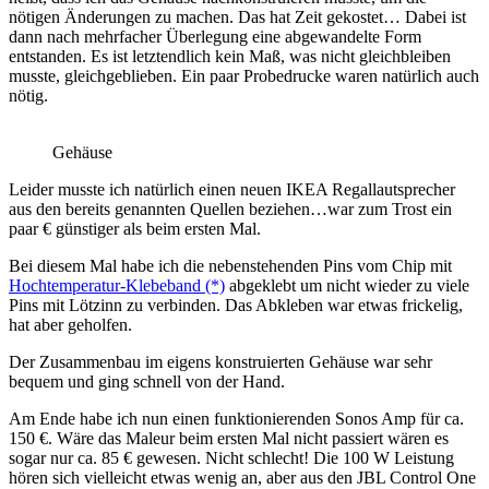
nötigen Änderungen zu machen. Das hat Zeit gekostet… Dabei ist
dann nach mehrfacher Überlegung eine abgewandelte Form
entstanden. Es ist letztendlich kein Maß, was nicht gleichbleiben
musste, gleichgeblieben. Ein paar Probedrucke waren natürlich auch
nötig.
Gehäuse
Leider musste ich natürlich einen neuen IKEA Regallautsprecher
aus den bereits genannten Quellen beziehen…war zum Trost ein
paar € günstiger als beim ersten Mal.
Bei diesem Mal habe ich die nebenstehenden Pins vom Chip mit
Hochtemperatur-Klebeband (*)
abgeklebt um nicht wieder zu viele
Pins mit Lötzinn zu verbinden. Das Abkleben war etwas frickelig,
hat aber geholfen.
Der Zusammenbau im eigens konstruierten Gehäuse war sehr
bequem und ging schnell von der Hand.
Am Ende habe ich nun einen funktionierenden Sonos Amp für ca.
150 €. Wäre das Maleur beim ersten Mal nicht passiert wären es
sogar nur ca. 85 € gewesen. Nicht schlecht! Die 100 W Leistung
hören sich vielleicht etwas wenig an, aber aus den JBL Control One