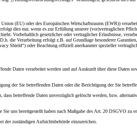
en Union (EU) oder des Europäischen Wirtschaftsraums (EWR)) verarbe
folgt dies nur, wenn es zur Erfüllung unserer (vor)vertraglichen Pflich
hieht. Vorbehaltlich gesetzlicher oder vertraglicher Erlaubnisse, verarb
h. die Verarbeitung erfolgt z.B. auf Grundlage besonderer Garantien, 
cy Shield“) oder Beachtung offiziell anerkannter spezieller vertraglic
effende Daten verarbeitet werden und auf Auskunft über diese Daten so
ung der Sie betreffenden Daten oder die Berichtigung der Sie betreff
 dass betreffende Daten unverzüglich gelöscht werden, bzw. alterna
die Sie uns bereitgestellt haben nach Maßgabe des Art. 20 DSGVO zu er
i der zuständigen Aufsichtsbehörde einzureichen.