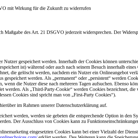
GVO mit Wirkung für die Zukunft zu widerrufen
nach Maßgabe des Art. 21 DSGVO jederzeit widersprechen. Der Widersp
er Nutzer gespeichert werden. Innerhalb der Cookies können unterschi
peichert ist) während oder auch nach seinem Besuch innerhalb eines 
net, die gelöscht werden, nachdem ein Nutzer ein Onlineangebot verlä
tus gespeichert werden. Als „permanent“ oder „persistent“ werden Coo
en, wenn die Nutzer diese nach mehreren Tagen aufsuchen. Ebenso könn
 werden. Als „Third-Party-Cookie“ werden Cookies bezeichnet, die v
dessen Cookies sind spricht man von „First-Party Cookies“).
hierüber im Rahmen unserer Datenschutzerklärung auf.
eichert werden, werden sie gebeten die entsprechende Option in den Sy
erden. Der Ausschluss von Cookies kann zu Funktionseinschränkungen
inemarketing eingesetzten Cookies kann bei einer Vielzahl der Dienste
onlinechoices.com/
erklärt werden. Des Weiteren kann die Speicherung