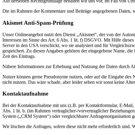
Auf derselben Rechtsgrundlage behalten wir uns vor, im Fall von U
Die im Rahmen der Kommentare und Beiträge angegebenen Daten, wer
Akismet Anti-Spam-Prüfung
Unser Onlineangebot nutzt den Dienst „Akismet“, der von der Automa
Interessen im Sinne des Art. 6 Abs. 1 lit. f) DSGVO. Mit Hilfe d
Server in den USA verschickt, wo sie analysiert und für Vergleichsz
gespeichert. Zu diesen Angaben gehören der eingegebene Name, die
Zeit des Eintrags.
Nähere Informationen zur Erhebung und Nutzung der Daten durch Ak
Nutzer können gerne Pseudonyme nutzen, oder auf die Eingabe des N
nicht nutzen. Das wäre schade, aber leider sehen wir sonst keine Alter
Kontaktaufnahme
Bei der Kontaktaufnahme mit uns (z.B. per Kontaktformular, E-Mail,
Abs. 1 lit. b. (im Rahmen vertraglicher-/vorvertraglicher Beziehung
System („CRM System“) oder vergleichbarer Anfragenorganisation g
Wir löschen die Anfragen, sofern diese nicht mehr erforderlich sind. W