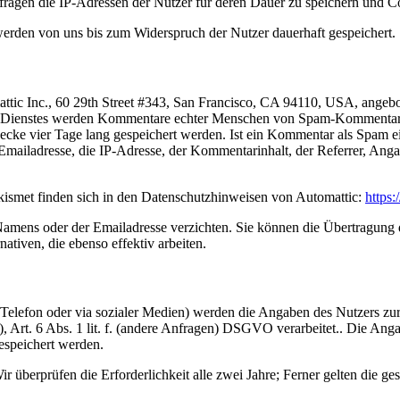
mfragen die IP-Adressen der Nutzer für deren Dauer zu speichern un
den von uns bis zum Widerspruch der Nutzer dauerhaft gespeichert.
ttic Inc., 60 29th Street #343, San Francisco, CA 94110, USA, angebo
ieses Dienstes werden Kommentare echter Menschen von Spam-Kommenta
wecke vier Tage lang gespeichert werden. Ist ein Kommentar als Spam e
 Emailadresse, die IP-Adresse, der Kommentarinhalt, der Referrer, 
ismet finden sich in den Datenschutzhinweisen von Automattic:
https:
amens oder der Emailadresse verzichten. Sie können die Übertragung
nativen, die ebenso effektiv arbeiten.
 Telefon oder via sozialer Medien) werden die Angaben des Nutzers z
en), Art. 6 Abs. 1 lit. f. (andere Anfragen) DSGVO verarbeitet.. Die
espeichert werden.
ir überprüfen die Erforderlichkeit alle zwei Jahre; Ferner gelten die ge