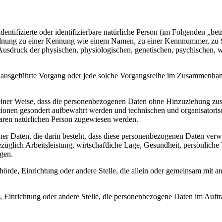
entifizierte oder identifizierbare natürliche Person (im Folgenden „betr
uordnung zu einer Kennung wie einem Namen, zu einer Kennnummer, zu 
druck der physischen, physiologischen, genetischen, psychischen, wirts
ren ausgeführte Vorgang oder jede solche Vorgangsreihe im Zusammenha
ner Weise, dass die personenbezogenen Daten ohne Hinzuziehung zusätz
tionen gesondert aufbewahrt werden und technischen und organisatoris
rbaren natürlichen Person zugewiesen werden.
ener Daten, die darin besteht, dass diese personenbezogenen Daten ver
glich Arbeitsleistung, wirtschaftliche Lage, Gesundheit, persönliche Vo
agen.
Behörde, Einrichtung oder andere Stelle, die allein oder gemeinsam mit
e, Einrichtung oder andere Stelle, die personenbezogene Daten im Auftr