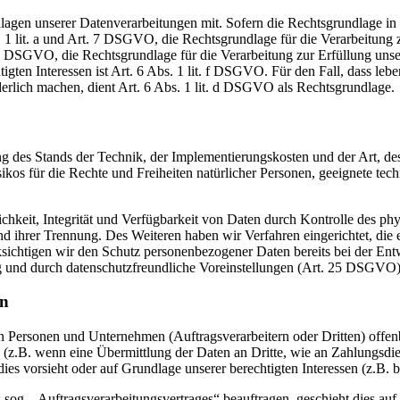
en unserer Datenverarbeitungen mit. Sofern die Rechtsgrundlage in d
. 1 lit. a und Art. 7 DSGVO, die Rechtsgrundlage für die Verarbeitung
DSGVO, die Rechtsgrundlage für die Verarbeitung zur Erfüllung unsere
gten Interessen ist Art. 6 Abs. 1 lit. f DSGVO. Für den Fall, dass leb
erlich machen, dient Art. 6 Abs. 1 lit. d DSGVO als Rechtsgrundlage.
 des Stands der Technik, der Implementierungskosten und der Art, d
isikos für die Rechte und Freiheiten natürlicher Personen, geeignete 
keit, Integrität und Verfügbarkeit von Daten durch Kontrolle des phy
 und ihrer Trennung. Des Weiteren haben wir Verfahren eingerichtet, 
ksichtigen wir den Schutz personenbezogener Daten bereits bei der E
g und durch datenschutzfreundliche Voreinstellungen (Art. 25 DSGVO)
en
ersonen und Unternehmen (Auftragsverarbeitern oder Dritten) offenbar
s (z.B. wenn eine Übermittlung der Daten an Dritte, wie an Zahlungsdie
g dies vorsieht oder auf Grundlage unserer berechtigten Interessen (z.B.
s sog. „Auftragsverarbeitungsvertrages“ beauftragen, geschieht dies 