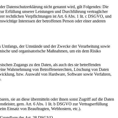
er Datenschutzerklärung nicht genannt wird, gilt Folgendes: Die
 zur Erfüllung unserer Leistungen und Durchführung vertraglicher
r rechtlichen Verpflichtungen ist Art. 6 Abs. 1 lit. c DSGVO, und
enswichtige Interessen der betroffenen Person oder einer anderen
es Umfangs, der Umstände und der Zwecke der Verarbeitung sowie
technische und organisatorische Maßnahmen, um ein dem Risiko
sischen Zugangs zu den Daten, als auch des sie betreffenden
die eine Wahrnehmung von Betroffenenrechten, Löschung von Daten
ntwicklung, bzw. Auswahl von Hardware, Software sowie Verfahren,
.
en, sie an diese übermitteln oder ihnen sonst Zugriff auf die Daten
nstleister, gem. Art. 6 Abs. 1 lit. b DSGVO zur Vertragserfüllung
 beim Einsatz von Beauftragten, Webhostern, etc.).
auf Grundlage des Art. 28 DSGVO.