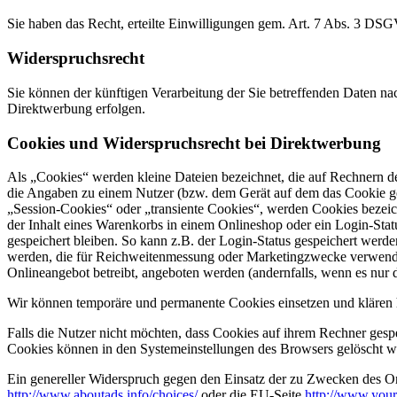
Sie haben das Recht, erteilte Einwilligungen gem. Art. 7 Abs. 3 DS
Widerspruchsrecht
Sie können der künftigen Verarbeitung der Sie betreffenden Daten 
Direktwerbung erfolgen.
Cookies und Widerspruchsrecht bei Direktwerbung
Als „Cookies“ werden kleine Dateien bezeichnet, die auf Rechnern d
die Angaben zu einem Nutzer (bzw. dem Gerät auf dem das Cookie ges
„Session-Cookies“ oder „transiente Cookies“, werden Cookies bezeich
der Inhalt eines Warenkorbs in einem Onlineshop oder ein Login-Sta
gespeichert bleiben. So kann z.B. der Login-Status gespeichert werd
werden, die für Reichweitenmessung oder Marketingzwecke verwendet
Onlineangebot betreibt, angeboten werden (andernfalls, wenn es nur 
Wir können temporäre und permanente Cookies einsetzen und klären 
Falls die Nutzer nicht möchten, dass Cookies auf ihrem Rechner gesp
Cookies können in den Systemeinstellungen des Browsers gelöscht w
Ein genereller Widerspruch gegen den Einsatz der zu Zwecken des Onl
http://www.aboutads.info/choices/
oder die EU-Seite
http://www.your