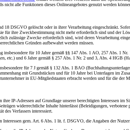
lls nicht alle Funktionen dieses Onlineangebotes genutzt werden könne
nd 18 DSGVO gelöscht oder in ihrer Verarbeitung eingeschränkt. Sofer
 sie für ihre Zweckbestimmung nicht mehr erforderlich sind und der L
zlich zulässige Zwecke erforderlich sind, wird deren Verarbeitung eing
steuerrechtlichen Gründen aufbewahrt werden müssen.
ng insbesondere für 10 Jahre gemäß §§ 147 Abs. 1 AO, 257 Abs. 1 Nr.
en, etc.) und 6 Jahre gemäß § 257 Abs. 1 Nr. 2 und 3, Abs. 4 HGB (Ha
 insbesondere für 7 J gemäß § 132 Abs. 1 BAO (Buchhaltungsunterlage
sammenhang mit Grundstücken und für 10 Jahre bei Unterlagen im Zusa
htunternehmer in EU-Mitgliedstaaten erbracht werden und für die d
ihre IP-Adressen auf Grundlage unserer berechtigten Interessen im Si
iträgen widerrechtliche Inhalte hinterlässt (Beleidigungen, verbotene p
 des Verfassers interessiert.
en Interessen gem. Art. 6 Abs. 1 lit. f. DSGVO, die Angaben der Nutz