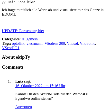
// Dein Code hier
Ich frage minütlich alle Werte ab und visualisiere mir das Ganze in
EDOMI:
UPDATE: Fortsetzung hier
Categories:
Allgemein
Tags:
optolink
,
viessmann
,
Vitodens 200
,
Vitosol
,
Vitotronic
,
VScotHO1
About
eMpTy
Comments
Lutz
sagt:
16. Oktober 2022 um 15:16 Uhr
Kannst Du den Sketch-Code für den WemosD1
irgendwo online stellen?
Antworten