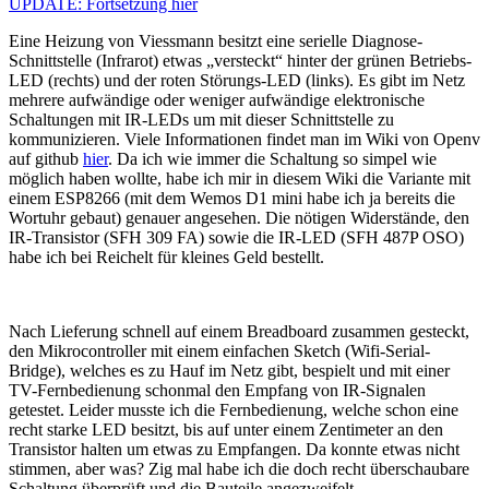
UPDATE: Fortsetzung hier
Eine Heizung von Viessmann besitzt eine serielle Diagnose-
Schnittstelle (Infrarot) etwas „versteckt“ hinter der grünen Betriebs-
LED (rechts) und der roten Störungs-LED (links). Es gibt im Netz
mehrere aufwändige oder weniger aufwändige elektronische
Schaltungen mit IR-LEDs um mit dieser Schnittstelle zu
kommunizieren. Viele Informationen findet man im Wiki von Openv
auf github
hier
. Da ich wie immer die Schaltung so simpel wie
möglich haben wollte, habe ich mir in diesem Wiki die Variante mit
einem ESP8266 (mit dem Wemos D1 mini habe ich ja bereits die
Wortuhr gebaut) genauer angesehen. Die nötigen Widerstände, den
IR-Transistor (SFH 309 FA) sowie die IR-LED (SFH 487P OSO)
habe ich bei Reichelt für kleines Geld bestellt.
Nach Lieferung schnell auf einem Breadboard zusammen gesteckt,
den Mikrocontroller mit einem einfachen Sketch (Wifi-Serial-
Bridge), welches es zu Hauf im Netz gibt, bespielt und mit einer
TV-Fernbedienung schonmal den Empfang von IR-Signalen
getestet. Leider musste ich die Fernbedienung, welche schon eine
recht starke LED besitzt, bis auf unter einem Zentimeter an den
Transistor halten um etwas zu Empfangen. Da konnte etwas nicht
stimmen, aber was? Zig mal habe ich die doch recht überschaubare
Schaltung überprüft und die Bauteile angezweifelt.