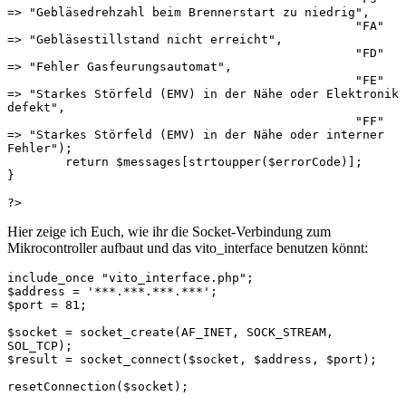
Hier zeige ich Euch, wie ihr die Socket-Verbindung zum
Mikrocontroller aufbaut und das vito_interface benutzen könnt:
include_once "vito_interface.php";

$address = '***.***.***.***';

$port = 81;

$socket = socket_create(AF_INET, SOCK_STREAM, 
SOL_TCP);

$result = socket_connect($socket, $address, $port);

resetConnection($socket);
