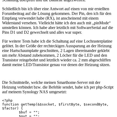
Schließlich bin ich über eine Antwort auf einen von mir erstellten
Forumbeitrag auf die Lösung gekommen. Der Pin, den ich für den
Empfang verwendet habe (RX), ist anscheinend mit einem
Widerstand versehen. Vielleicht hätte ich den auch mit „pinMode“
umstellen können. Ich habe aber letztlich mit SoftwareSerial auf die
Pins D1 und D2 gewechselt und alles war super.
Für weitere Tests habe ich die Schaltung auf eine Lochrasterplatine
gelötet. In der Größe der rechteckigen Aussparung an der Heizung
eine Hartschaumplatte geschnitten, 2 Lagen übereinander geklebt
um mehr Abstand zubekommen, 2 Löcher für die LED und den
Transistor reingebohrt und letztlich wieder ca. 2 mm abgeschliffen
damit meine LED/Transistor genau vor denen der Heizung sitzen.
Die Schnittstelle, welche meinen Smarthome-Server mit der
Heizung verbindet bzw. die Befehle sendet, habe ich per php-Script
auf meinem Synology NAS umgesetzt:
<?php
function getTemp(&$socket, $firstByte, $secondByte, $factor) {
	$buf = "";
	$out = "";
	$checksum = 5 + 1 + $firstByte + $secondByte + 2;

	$out = pack("C8", 0x41, 0x05, 0x00, 0x01, $firstByte, $secondByte, 2, $checksum);
		
	socket_write($socket, $out);
	
	$bytes = socket_recv($socket, $buf, 1, 0);
	$bytestring = implode(unpack("H*", $buf));
	if ($bytestring == "06") {
		$bytes = socket_recv($socket, $buf, 1, 0);
		$bytestring = implode(unpack("H*", $buf));
		if ($bytestring == "41") {
			$bytes = socket_recv($socket, $buf, 6, MSG_WAITALL);
			$bytes = socket_recv($socket, $buf, 2, MSG_WAITALL);
			$bytestring = implode(unpack("s*", $buf));
	
			socket_recv($socket, $buf, 1, 0);

			if ($factor !== 0) {
				return $bytestring/$factor;
			} else {
				return $bytestring;
			}

		} else {
			echo "Fehler keine Daten";
			return null;
		}
	} else {
		echo "Fehler Adresse ungültig, Antwort: ".$bytestring;
		return null;
	}

	resetConnection($socket);
	$buf ="";
}

function getValue(&$socket, $firstByte, $secondByte, $responseBytes, $factor) {
	$buf = "";
	$out = "";
	$checksum = 5 + 1 + $firstByte + $secondByte + $responseBytes;

	$out = pack("C8", 0x41, 0x05, 0x00, 0x01, $firstByte, $secondByte, $responseBytes, $checksum);
	
	socket_write($socket, $out);
	
	$bytes = socket_recv($socket, $buf, 1, 0);
	$bytestring = implode(unpack("H*", $buf));
	if ($bytestring == "06") {
		$bytes = socket_recv($socket, $buf, 1, 0);
		$bytestring = implode(unpack("H*", $buf));
		if ($bytestring == "41") {
			$bytes = socket_recv($socket, $buf, 6, MSG_WAITALL);
			$bytes = socket_recv($socket, $buf, $responseBytes, MSG_WAITALL);
			$bytestring = implode(unpack("v*", $buf));
			if ($responseBytes == 1) {
				$bytestring = implode(unpack("C", $buf));
			} else {
				$bytestring = implode(unpack("v*", $buf)); //experimentell
			}
	
			socket_recv($socket, $buf, 1, 0);

			if ($factor !== 0) {
				return $bytestring/$factor;
			} else {
				return $bytestring;
			}
			
		} else {
			echo "Fehler keine Daten";

			return null;
		}
	} else {
		echo "Fehler Adresse ungültig, Antwort: ".$bytestring;

		return null;
	}
	$buf ="";
}

function getString(&$socket, $firstByte, $secondByte, $responseBytes) {
	$buf = "";
	$out = "";
	$checksum = 5 + 1 + $firstByte + $secondByte + $responseBytes;

	$out = pack("C8", 0x41, 0x05, 0x00, 0x01, $firstByte, $secondByte, $responseBytes, $checksum);

	socket_write($socket, $out);
	
	$bytes = socket_recv($socket, $buf, 1, 0);
	$bytestring = implode(unpack("H*", $buf));
	if ($bytestring == "06") {
		$bytes = socket_recv($socket, $buf, 1, 0);
		$bytestring = implode(unpack("H*", $buf));
		if ($bytestring == "41") {
			$bytes = socket_recv($socket, $buf, 6, MSG_WAITALL);
			$bytes = socket_recv($socket, $buf, $responseBytes, MSG_WAITALL);

			$result = implode(unpack("H*", $buf));
			socket_recv($socket, $buf, 1, 0);

			return $result;
		} else {
			echo "Fehler: keine Daten, Antwort: ".$bytestring;
			return null;
		}
	} else {
		echo "Fehler: Adresse ungültig, Antwort: ".$bytestring;
		return null;
	}

	$buf ="";
}


function resetConnection(&$socket) {
	$out = pack("C", 0x04);
	socket_write($socket, $out);
	socket_recv($socket, $buf, 1, 0);
}

function initConnection(&$socket) {
	resetConnection($socket);
	$buf = "";
	$bytes = socket_recv($socket, $buf, 1, 0);
	$bytestring = implode(unpack("H*", $buf));
	
	if ($bytestring == "05") {
		$out = pack("C3", 0x16, 0x00, 0x00);
		socket_write($socket, $out);
		$bytes = socket_recv($socket, $buf, 1, 0);
		$bytestring = implode(unpack("H*", $buf));
		if ($bytestring == "06") {
			
		return true;
		}
	} else {
		echo "Fehler: Schnittstelle nicht bereit, Antwort: ".$bytestring;
		resetConnection($socket);
		return null;
	}
}

function getAußenTemp(&$socket) {
	return getTemp($socket, 0x08, 0x00, 10);
}
function getBetriebsstunden(&$socket) {
	return getValue($socket, 0x65, 0x68, 4, 3600);
}
function getAbgasTemp(&$socket) {
	return getTemp($socket, 0x08, 0x08, 10);
}
function getLadespeicherObenTemp(&$socket) {
	return getTemp($socket, 0x08, 0x12, 10);
}
function getLadespeicherUntenTemp(&$socket) {
	return getTemp($socket, 0x08, 0x14, 10);
}
function getKesselIstTemp(&$socket) {
	return getTemp($socket, 0x08, 0x02, 10);
}
function getKesselSollTemp(&$socket) {
	return getTemp($socket, 0x55, 0x5A, 10);
}
function getWarmwasserSollTemp(&$socket) {
	return getTemp($socket, 0x63, 0x00, 1);
}
function getWarmwasserIstTemp(&$socket) {
	return getTemp($socket, 0x08, 0x04, 10);
}
function getVorlaufSollTemp(&$socket) {
	return getTemp($socket, 0x35, 0x44, 10);
}
function getVorlaufTemp(&$socket) {
	return getTemp($socket, 0x39, 0x00, 10);
}
function getKollektorTemp(&$socket) {
	return getTemp($socket, 0x65, 0x64, 10);
}
function getSolarspeicherTemp(&$socket) {
	return getTemp($socket, 0x65, 0x66, 10);
}
function getNachladeunterdrueckung(&$socket) {
	return getValue($socket, 0x65, 0x51, 1, 1);
}
function getSolarPumpe(&$socket) {
	return getValue($socket, 0x65, 0x52, 1, 1);
}
function getWaermemenge(&$socket) {
	return getValue($socket, 0x65, 0x60, 4, 10);
}
function getSolarTagesertrag(&$socket) {
	return getValue($socket, 0xCF, 0x30, 4, 10);
}
function getSolarInfo(&$socket) {
	return getValue($socket, 0x77, 0x54, 1, 1);
}
function getSpeicherladepumpe(&$socket) {
	return getValue($socket, 0x65, 0x13, 1, 1);
}
function getBetriebsart(&$socket) {
	return getValue($socket, 0x33, 0x23, 1, 1);
}
function getSparbetrieb(&$socket) {
	return getValue($socket, 0x33, 0x02, 1, 1);
}
function getBrennerlaufzeit(&$socket) {
	return getValue($socket, 0x08, 0x86, 4, 3600);
}
function getBrennerstoerung(&$socket) {
	return getValue($socket, 0x08, 0x83, 1, 1);
}
function getBrennerstarts(&$socket) {
	return getValue($socket, 0x08, 0x8A, 4, 10);
}
function getBrennerstatus(&$socket) {
	return getValue($socket, 0xA3, 0x8F, 2, 1);
}
function getBrennerleistung(&$socket) {
	return getValue($socket, 0xA3, 0x8F, 1, 2);
}
function getFlamme(&$socket) {
	return getValue($socket, 0x55, 0xD3, 1, 1);
}
function getFlowSwitch(&$socket) {
	return getValue($socket, 0x08, 0x83, 1, 1);
}
function getUmschaltventil(&$socket) {
	return getValue($socket, 0x0A, 0x10, 1, 1);
}
function getUmwaelzpumpe(&$socket) {
	return getValue($socket, 0x76, 0x60, 1, 1);
}
function getHeizkreispumpe(&$socket) {
	return getValue($socket, 0x39, 0x06, 1, 1);
}
function getStatusStoerung(&$socket) {
	return getValue($socket, 0x0A, 0x82, 1, 1);
}
function getStoerungsmeldung1(&$socket) {
	$result = getString($socket, 0x75, 0x07, 9);
	$errorCode = substr($result,0,2);
	$datetime = date_create(substr($result,2,14));
	return date_format($datetime, "d.m.Y H:i:s").": ".getErrorMessage($errorCode);
}
function getStoerungsmeldung2(&$socket) {
	$result = getString($socket, 0x75, 0x10, 9);
	$errorCode = substr($result,0,2);
	$datetime = date_create(substr($result,2,14));
	return date_format($datetime, "d.m.Y H:i:s").": ".getErrorMessage($errorCode);
}
function getStoerungsmeldung3(&$socket) {
	$result = getString($socket, 0x75, 0x19, 9);
	$errorCode = substr($result,0,2);
	$datetime = date_create(substr($result,2,14));
	return date_format($datetime, "d.m.Y H:i:s").": ".getErrorMessage($errorCode);
}
function getStoerungsmeldung4(&$socket) {
	$result = getString($socket, 0x75, 0x22, 9);
	$errorCode = substr($result,0,2);
	$datetime = date_create(substr($result,2,14));
	return date_format($datetime, "d.m.Y H:i:s").": ".getErrorMessage($errorCode);
}
function getStoerungsmeldung5(&$socket) {
	$result = getString($socket, 0x75, 0x2B, 9);
	$errorCode = substr($result,0,2);
	$datetime = date_create(substr($result,2,14));
	return date_format($datetime, "d.m.Y H:i:s").": ".getErrorMessage($errorCode);
}
function getStoerungsmeldung6(&$socket) {
	$result = getString($socket, 0x75, 0x34, 9);
	$errorCode = substr($result,0,2);
	$datetime = date_create(substr($result,2,14));
	return date_format($datetime, "d.m.Y H:i:s").": ".getErrorMessage($errorCode);
}
function getStoerungsmeldung7(&$socket) {
	$result = getString($socket, 0x75, 0x3D, 9);
	$errorCode = substr($result,0,2);
	$datetime = date_create(substr($result,2,14));
	return date_format($datetime, "d.m.Y H:i:s").": ".getErrorMessage($errorCode);
}
function getStoerungsmeldung8(&$socket) {
	$result = getString($socket, 0x75, 0x46, 9);
	$errorCode = substr($result,0,2);
	$datetime = date_create(substr($result,2,14));
	return date_format($datetime, "d.m.Y H:i:s").": ".getErrorMessage($errorCode);
}
function getStoerungsmeldung9(&$socket) {
	$result = getString($socket, 0x75, 0x4F, 9);
	$errorCode = substr($result,0,2);
	$datetime = date_create(substr($result,2,14));
	return date_format($datetime, "d.m.Y H:i:s").": ".getErrorMessage($errorCode);
}
function getStoerungsmeldung10(&$socket) {
	$result = getString($socket, 0x75, 0x58, 9);
	$errorCode = substr($result,0,2);
	$datetime = date_create(substr($result,2,14));
	return date_format($datetime, "d.m.Y H:i:s").": ".getErrorMessage($errorCode);
}

function getErrorMessage($errorCode) {
	$messages = array("00" => "Regelbetrieb (kein Fehler)",
						"0F" => "Wartung (für Reset Codieradresse 24 auf 0 stellen)",
						"10" => "Kurzschluss Außentemperatursensor",
						"18" => "Unterbrechung Außentemperatursensor",
						"20" => "Kurzschluss Vorlauftemperatursensor",
						"21" => "Kurzschluss Rücklauftemperatursensor",
						"28" => "Unterbrechung Außentemperatursensor",
						"29" => "Unterbrechung Rücklauftemperatursensor",
						"30" => "Kurzschluss Kesseltemperatursensor",
						"38" => "Unterbrechung Kesseltemperatursensor",
						"40" => "Kurzschluss Vorlauftemperatursensor M2",
						"42" => "Unterbrechung Vorlauftemperatursensor M2",
						"50" => "Kurzschluss Speichertemperatursensor",
						"58" => "Unterbrechung Speichertemperatursensor",
						"92" => "Solar: Kurzschluss Kollektortemperatursensor",
						"93" => "Solar: Kurzschluss Sensor S3",
						"94" => "Solar: Kurzschluss Speichertemperatursensor",
						"9A" => "Solar: Un